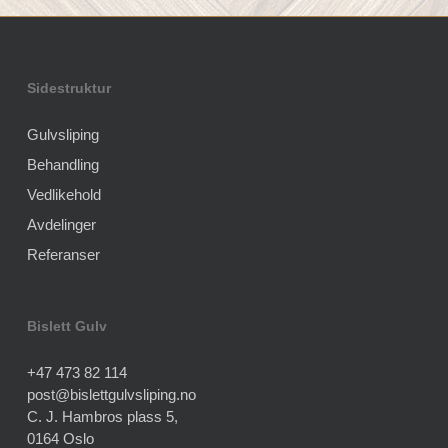
Sidestruktur
Gulvsliping
Behandling
Vedlikehold
Avdelinger
Referanser
Bislett Gulv
+47 473 82 114
post@bislettgulvsliping.no
C. J. Hambros plass 5,
0164 Oslo